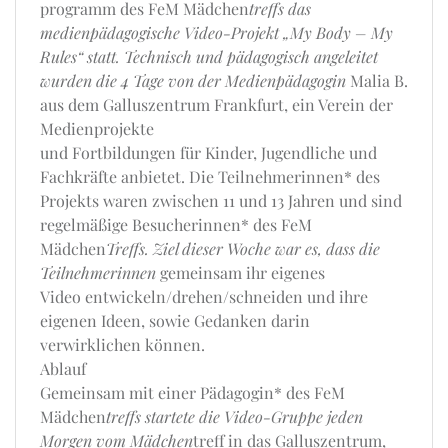
programm des FeM Mädchen
treffs das
medienpädagogische Video-Projekt „My Body – My
Rules“ statt. Technisch und pädagogisch angeleitet
wurden die 4 Tage von der Medienpädagogin
Malia B.
aus dem Galluszentrum Frankfurt, ein Verein der
Medienprojekte
und Fortbildungen für Kinder, Jugendliche und
Fachkräfte anbietet. Die Teilnehmerinnen* des
Projekts waren zwischen 11 und 13 Jahren und sind
regelmäßige Besucherinnen* des FeM
Mädchen
Treffs. Ziel dieser Woche war es, dass die
Teilnehmerinnen
gemeinsam ihr eigenes
Video entwickeln/drehen/schneiden und ihre
eigenen Ideen, sowie Gedanken darin
verwirklichen können.
Ablauf
Gemeinsam mit einer Pädagogin* des FeM
Mädchen
treffs startete die Video-Gruppe jeden
Morgen vom Mädchen
treff in das Galluszentrum,